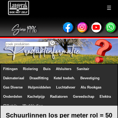
☰
Fittingen
Riolering
Buis
Afsluiters
Sanitair
Dakmateriaal
Draadfitting
Ketel toebeh.
Bevestiging
Gas Diverse
Hulpmiddelen
Luchtafvoer
Alu Rookgas
Onderdelen
Kachelpijp
Radiatoren
Gereedschap
Elektra
CVketels
Werkkleding
Schuurlinnen los per meter rol = 50