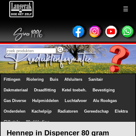
☰
Fittingen
Riolering
Buis
Afsluiters
Sanitair
Dakmateriaal
Draadfitting
Ketel toebeh.
Bevestiging
Gas Diverse
Hulpmiddelen
Luchtafvoer
Alu Rookgas
Onderdelen
Kachelpijp
Radiatoren
Gereedschap
Elektra
CVketels
Werkkleding
Hennep in Dispencer 80 gram